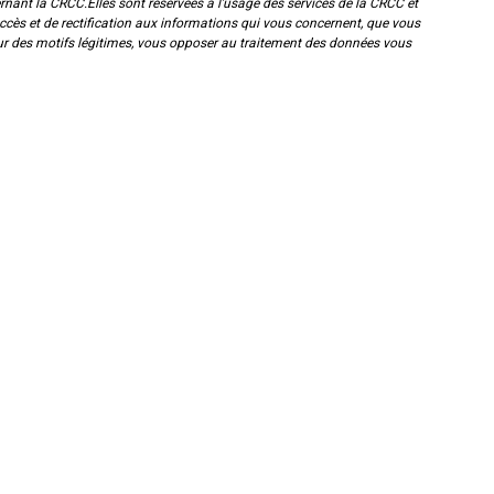
rnant la CRCC.Elles sont réservées à l'usage des services de la CRCC et
ccès et de rectification aux informations qui vous concernent, que vous
ur des motifs légitimes, vous opposer au traitement des données vous