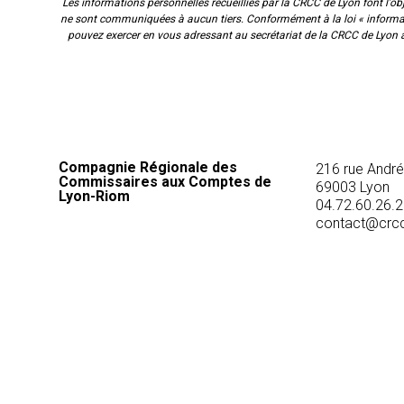
Les informations personnelles recueillies par la CRCC de Lyon font l'o
ne sont communiquées à aucun tiers. Conformément à la loi « informatiq
pouvez exercer en vous adressant au secrétariat de la CRCC de Lyon 
Compagnie Régionale des
216 rue André 
Commissaires aux Comptes de
69003
Lyon
Lyon-Riom
04.72.60.26.
contact@crcc-