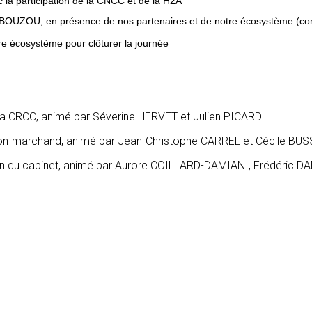
 la participation de la CNCC et de la H2A
 BOUZOU, en présence de nos partenaires et de notre écosystème (com
tre écosystème pour clôturer la journée
e la CRCC, animé par Séverine HERVET et Julien PICARD
 non-marchand, animé par Jean-Christophe CARREL et Cécile BU
ion du cabinet, animé par Aurore COILLARD-DAMIANI, Frédéric 