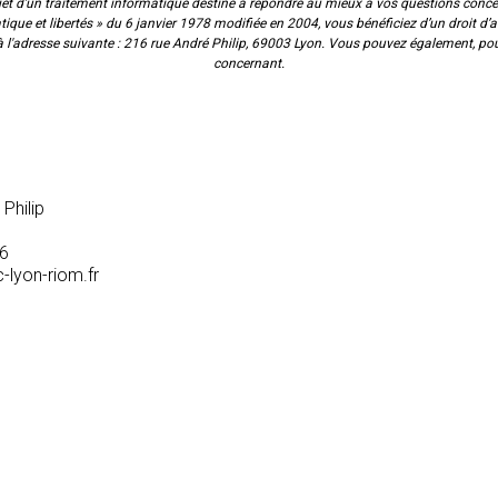
bjet d'un traitement informatique destiné à répondre au mieux à vos questions conce
ue et libertés » du 6 janvier 1978 modifiée en 2004, vous bénéficiez d’un droit d’a
à l'adresse suivante : 216 rue André Philip, 69003 Lyon. Vous pouvez également, po
concernant.
Philip
26
lyon-riom.fr